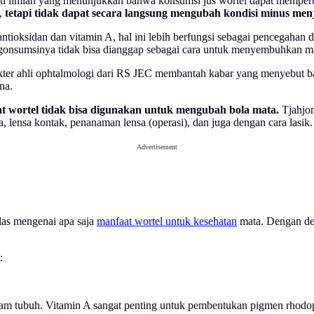
ti ilmiah yang menunjukkan bahwa konsumsi jus wortel dapat memperba
,
tetapi tidak dapat secara langsung mengubah kondisi minus men
 antioksidan dan vitamin A, hal ini lebih berfungsi sebagai pencegaha
ngonsumsinya tidak bisa dianggap sebagai cara untuk menyembuhkan m
ter ahli ophtalmologi dari RS JEC membantah kabar yang menyebut b
na.
t wortel tidak bisa digunakan untuk mengubah bola mata.
Tjahjo
 lensa kontak, penanaman lensa (operasi), dan juga dengan cara lasik.
Advertisement
las mengenai apa saja
manfaat wortel untuk kesehatan
mata. Dengan dem
:
am tubuh. Vitamin A sangat penting untuk pembentukan pigmen rhodops