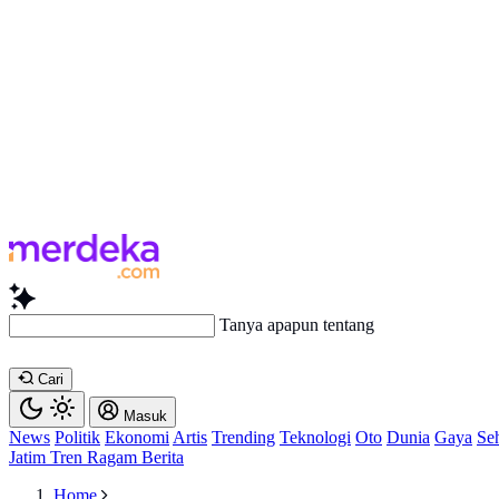
Tanya apapun tentang artikel ini...
Cari
Masuk
News
Politik
Ekonomi
Artis
Trending
Teknologi
Oto
Dunia
Gaya
Se
Jatim
Tren
Ragam
Berita
Home