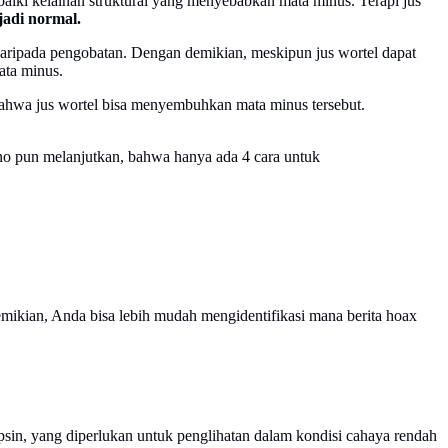
iki kelainan struktural yang menyebabkan mata minus. Terapi jus
jadi normal.
n daripada pengobatan. Dengan demikian, meskipun jus wortel dapat
ata minus.
ahwa jus wortel bisa menyembuhkan mata minus tersebut.
no pun melanjutkan, bahwa hanya ada 4 cara untuk
ikian, Anda bisa lebih mudah mengidentifikasi mana berita hoax
in, yang diperlukan untuk penglihatan dalam kondisi cahaya rendah