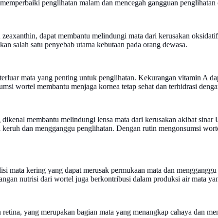
u memperbaiki penglihatan malam dan mencegah gangguan penglihatan 
n zeaxanthin, dapat membantu melindungi mata dari kerusakan oksidatif
akan salah satu penyebab utama kebutaan pada orang dewasa.
 terluar mata yang penting untuk penglihatan. Kekurangan vitamin A 
msi wortel membantu menjaga kornea tetap sehat dan terhidrasi denga
g dikenal membantu melindungi lensa mata dari kerusakan akibat sinar
di keruh dan mengganggu penglihatan. Dengan rutin mengonsumsi worte
isi mata kering yang dapat merusak permukaan mata dan mengganggu 
gan nutrisi dari wortel juga berkontribusi dalam produksi air mata ya
 retina, yang merupakan bagian mata yang menangkap cahaya dan mengir