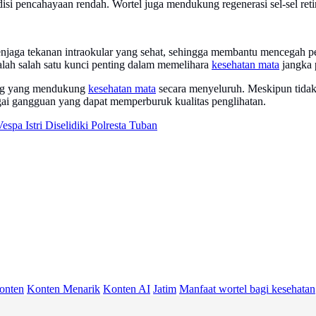
ndisi pencahayaan rendah. Wortel juga mendukung regenerasi sel-sel r
njaga tekanan intraokular yang sehat, sehingga membantu mencegah p
alah salah satu kunci penting dalam memelihara
kesehatan mata
jangka 
ting yang mendukung
kesehatan mata
secara menyeluruh. Meskipun tidak 
gai gangguan yang dapat memperburuk kualitas penglihatan.
spa Istri Diselidiki Polresta Tuban
onten
Konten Menarik
Konten AI
Jatim
Manfaat wortel bagi kesehatan