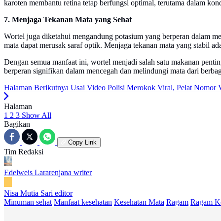
karoten membantu retina tetap berfungsi optimal, terutama dalam ko
7. Menjaga Tekanan Mata yang Sehat
Wortel juga diketahui mengandung potasium yang berperan dalam me
mata dapat merusak saraf optik. Menjaga tekanan mata yang stabil ad
Dengan semua manfaat ini, wortel menjadi salah satu makanan pen
berperan signifikan dalam mencegah dan melindungi mata dari berba
Halaman Berikutnya
Usai Video Polisi Merokok Viral, Pelat Nomor Ve
Halaman
1
2
3
Show All
Bagikan
Copy Link
Tim Redaksi
Edelweis Lararenjana
writer
Nisa Mutia Sari
editor
Minuman sehat
Manfaat kesehatan
Kesehatan Mata
Ragam
Ragam K