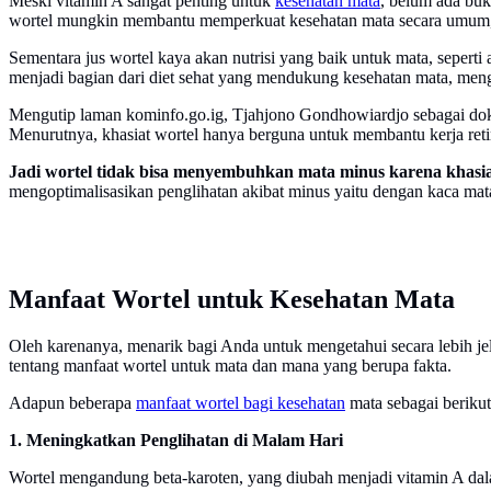
Meski vitamin A sangat penting untuk
kesehatan mata
, belum ada buk
wortel mungkin membantu memperkuat kesehatan mata secara umum
Sementara jus wortel kaya akan nutrisi yang baik untuk mata, seperti
menjadi bagian dari diet sehat yang mendukung kesehatan mata, me
Mengutip laman kominfo.go.ig, Tjahjono Gondhowiardjo sebagai dok
Menurutnya, khasiat wortel hanya berguna untuk membantu kerja reti
Jadi wortel tidak bisa menyembuhkan mata minus karena khasia
mengoptimalisasikan penglihatan akibat minus yaitu dengan kaca mata,
Manfaat Wortel untuk Kesehatan Mata
Oleh karenanya, menarik bagi Anda untuk mengetahui secara lebih je
tentang manfaat wortel untuk mata dan mana yang berupa fakta.
Adapun beberapa
manfaat wortel bagi kesehatan
mata sebagai berikut
1. Meningkatkan Penglihatan di Malam Hari
Wortel mengandung beta-karoten, yang diubah menjadi vitamin A dal