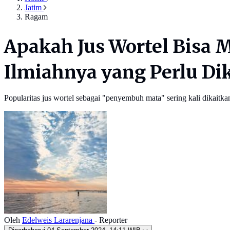
Jatim
Ragam
Apakah Jus Wortel Bisa
Ilmiahnya yang Perlu Di
Popularitas jus wortel sebagai "penyembuh mata" sering kali dikai
Oleh
Edelweis Lararenjana
- Reporter