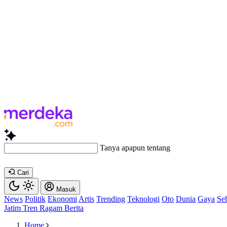
Tanya apapun te
Cari
Masuk
News
Politik
Ekonomi
Artis
Trending
Teknologi
Oto
Dunia
Gaya
Se
Jatim
Tren
Ragam
Berita
Home