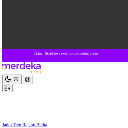
Iklan - Scroll ke bawah untuk melanjutkan
Jatim
Tren
Ragam
Berita