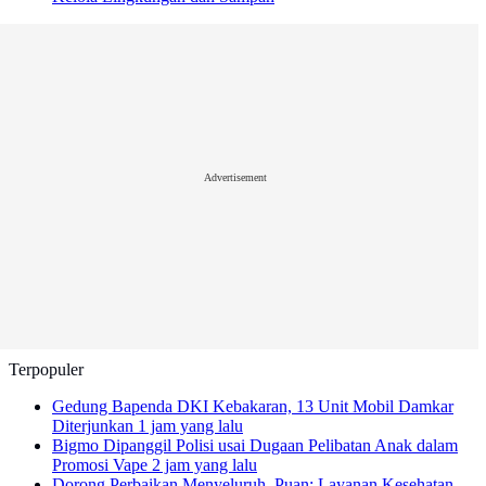
Advertisement
Terpopuler
Gedung Bapenda DKI Kebakaran, 13 Unit Mobil Damkar
Diterjunkan
1 jam yang lalu
Bigmo Dipanggil Polisi usai Dugaan Pelibatan Anak dalam
Promosi Vape
2 jam yang lalu
Dorong Perbaikan Menyeluruh, Puan: Layanan Kesehatan