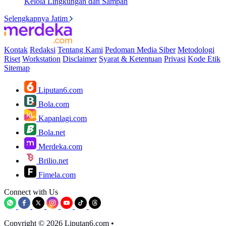
Kelola Lingkungan dan Sampah
Selengkapnya Jatim
Kontak
Redaksi
Tentang Kami
Pedoman Media Siber
Metodologi
Riset
Workstation
Disclaimer
Syarat & Ketentuan
Privasi
Kode Etik
Sitemap
Liputan6.com
Bola.com
Kapanlagi.com
Bola.net
Merdeka.com
Brilio.net
Fimela.com
Connect with Us
Copyright © 2026 Liputan6.com
•