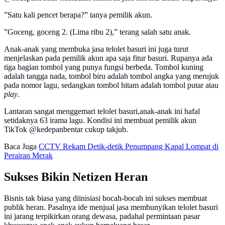
”Satu kali pencet berapa?” tanya pemilik akun.
”Goceng, goceng 2. (Lima ribu 2),” terang salah satu anak.
Anak-anak yang membuka jasa telolet basuri ini juga turut
menjelaskan pada pemilik akun apa saja fitur basuri. Rupanya ada
tiga bagian tombol yang punya fungsi berbeda. Tombol kuning
adalah tangga nada, tombol biru adalah tombol angka yang merujuk
pada nomor lagu, sedangkan tombol hitam adalah tombol putar atau
play
.
Lantaran sangat menggemari telolet basuri,anak-anak ini hafal
setidaknya 63 irama lagu. Kondisi ini membuat pemilik akun
TikTok @kedepanbentar cukup takjub.
Baca Juga
CCTV Rekam Detik-detik Penumpang Kapal Lompat di
Perairan Merak
Sukses Bikin Netizen Heran
Bisnis tak biasa yang diinisiasi bocah-bocah ini sukses membuat
publik heran. Pasalnya ide menjual jasa membunyikan telolet basuri
ini jarang terpikirkan orang dewasa, padahal permintaan pasar