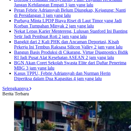
Jangan Kehilangan Empati
3 jam yang lalu
Peran Febrie Adriansyah Belum Diungkap, Kejagung: Nanti
di Persidangan
3 jam yang lalu
Purbaya Minta LPDP Biaya Riset di Laut Timor yang Jadi
Korban Tumpahan Minyak
2 jam yang lalu
Nekat Lepas Karier Mentereng, Lulusan Stanford Ini Banting
Setir Jadi Pembuat Roti
2 jam yang lalu
Bangkit dari 2 Kali PHK dan Ancaman Deportasi, Kisah
Pekerja Ini Tembus Raksasa Silicon Valley
2 jam yang lalu
Bangun Basis Produksi di Cikarang, Virtue Diagnostics Bidik
RI Jadi Pusat Alat Kesehatan ASEAN
2 jam yang lalu
BGN Akan Coret Sekolah Swasta Elite dari Daftar Penerima
MBG
3 jam yang lalu
Kasus TPPU, Febrie Adriansyah dan Nurman Herin
Diperiksa dalam Dua Kapasitas
4 jam yang lalu
Selengkapnya
Berita Terbaru