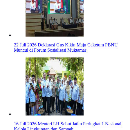
22 Juli 2026
Deklarasi Gus Kikin Maju Caketum PBNU
Muncul di Forum Sosialisasi Muktamar
16 Juli 2026
Menteri LH Sebut Jatim Peringkat 1 Nasional
Kelola Lingkungan dan Sampah