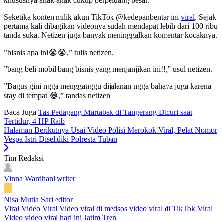
khususnya anak-anak cukup berpeluang besar.
Seketika konten milik akun TikTok @kedepanbentar ini
viral
. Sejak
pertama kali dibagikan videonya sudah mendapat lebih dari 100 ribu
tanda suka. Netizen juga banyak meninggalkan komentar kocaknya.
”bisnis apa ini😭😭,” tulis netizen.
”bang beli mobil bang bisnis yang menjanjikan ini!!,” usul netizen.
”Bagus gini ngga mengganggu dijalanan ngga bahaya juga karena
stay di tempat 😂,” tandas netizen.
Baca Juga
Tas Pedagang Martabak di Tangerang Dicuri saat
Tertidur, 4 HP Raib
Halaman Berikutnya
Usai Video Polisi Merokok Viral, Pelat Nomor
Vespa Istri Diselidiki Polresta Tuban
Tim Redaksi
Vinna Wardhani
writer
Nisa Mutia Sari
editor
Viral
Video Viral
Video viral di medsos
video viral di TikTok
Viral
Video
video viral hari ini
Jatim
Tren