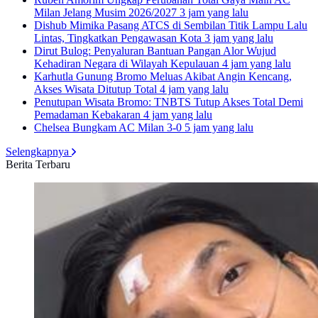
Milan Jelang Musim 2026/2027
3 jam yang lalu
Dishub Mimika Pasang ATCS di Sembilan Titik Lampu Lalu
Lintas, Tingkatkan Pengawasan Kota
3 jam yang lalu
Dirut Bulog: Penyaluran Bantuan Pangan Alor Wujud
Kehadiran Negara di Wilayah Kepulauan
4 jam yang lalu
Karhutla Gunung Bromo Meluas Akibat Angin Kencang,
Akses Wisata Ditutup Total
4 jam yang lalu
Penutupan Wisata Bromo: TNBTS Tutup Akses Total Demi
Pemadaman Kebakaran
4 jam yang lalu
Chelsea Bungkam AC Milan 3-0
5 jam yang lalu
Selengkapnya
Berita Terbaru