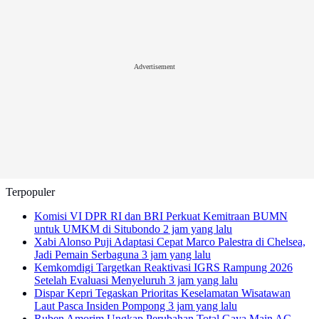
Advertisement
Terpopuler
Komisi VI DPR RI dan BRI Perkuat Kemitraan BUMN
untuk UMKM di Situbondo
2 jam yang lalu
Xabi Alonso Puji Adaptasi Cepat Marco Palestra di Chelsea,
Jadi Pemain Serbaguna
3 jam yang lalu
Kemkomdigi Targetkan Reaktivasi IGRS Rampung 2026
Setelah Evaluasi Menyeluruh
3 jam yang lalu
Dispar Kepri Tegaskan Prioritas Keselamatan Wisatawan
Laut Pasca Insiden Pompong
3 jam yang lalu
Ruben Amorim Ungkap Perubahan Total Gaya Main AC