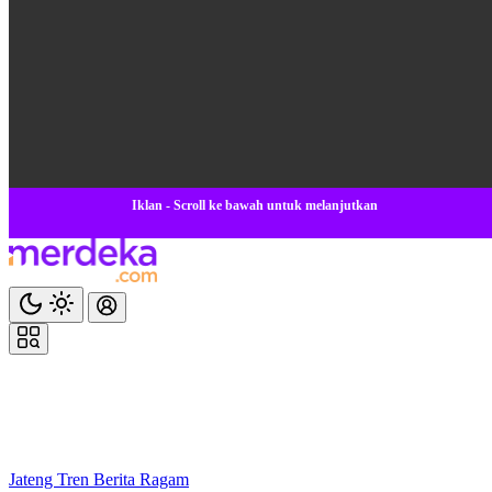
Iklan - Scroll ke bawah untuk melanjutkan
Jateng
Tren
Berita
Ragam