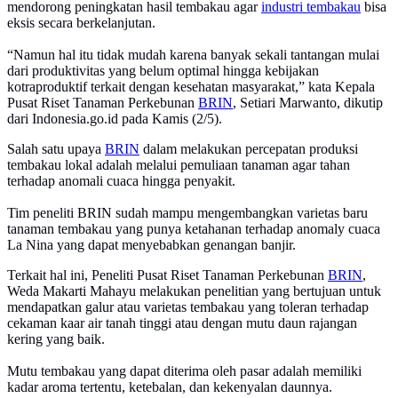
mendorong peningkatan hasil tembakau agar
industri tembakau
bisa
eksis secara berkelanjutan.
“Namun hal itu tidak mudah karena banyak sekali tantangan mulai
dari produktivitas yang belum optimal hingga kebijakan
kotraproduktif terkait dengan kesehatan masyarakat,” kata Kepala
Pusat Riset Tanaman Perkebunan
BRIN
, Setiari Marwanto, dikutip
dari Indonesia.go.id pada Kamis (2/5).
Salah satu upaya
BRIN
dalam melakukan percepatan produksi
tembakau lokal adalah melalui pemuliaan tanaman agar tahan
terhadap anomali cuaca hingga penyakit.
Tim peneliti BRIN sudah mampu mengembangkan varietas baru
tanaman tembakau yang punya ketahanan terhadap anomaly cuaca
La Nina yang dapat menyebabkan genangan banjir.
Terkait hal ini, Peneliti Pusat Riset Tanaman Perkebunan
BRIN
,
Weda Makarti Mahayu melakukan penelitian yang bertujuan untuk
mendapatkan galur atau varietas tembakau yang toleran terhadap
cekaman kaar air tanah tinggi atau dengan mutu daun rajangan
kering yang baik.
Mutu tembakau yang dapat diterima oleh pasar adalah memiliki
kadar aroma tertentu, ketebalan, dan kekenyalan daunnya.