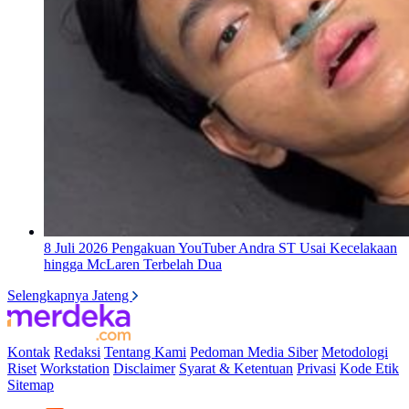
8 Juli 2026
Pengakuan YouTuber Andra ST Usai Kecelakaan
hingga McLaren Terbelah Dua
Selengkapnya Jateng
Kontak
Redaksi
Tentang Kami
Pedoman Media Siber
Metodologi
Riset
Workstation
Disclaimer
Syarat & Ketentuan
Privasi
Kode Etik
Sitemap