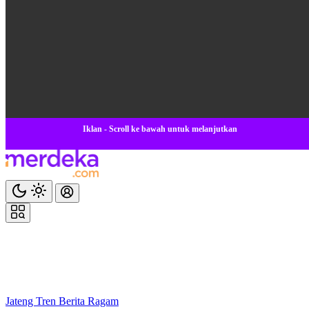
Iklan - Scroll ke bawah untuk melanjutkan
Jateng
Tren
Berita
Ragam