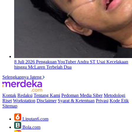
8 Juli 2026
Pengakuan YouTuber Andra ST Usai Kecelakaan
hingga McLaren Terbelah Dua
Selengkapnya Jateng
Kontak
Redaksi
Tentang Kami
Pedoman Media Siber
Metodologi
Riset
Workstation
Disclaimer
Syarat & Ketentuan
Privasi
Kode Etik
Sitemap
Liputan6.com
Bola.com