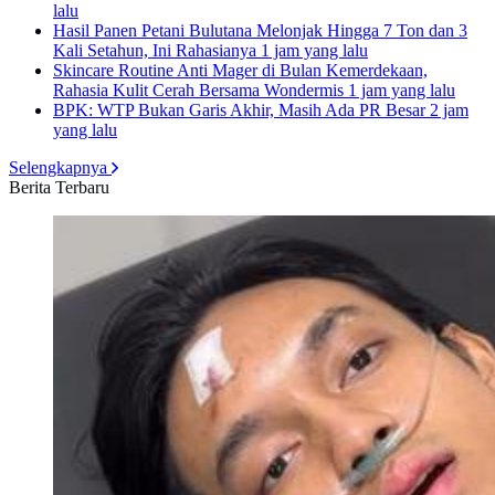
lalu
Hasil Panen Petani Bulutana Melonjak Hingga 7 Ton dan 3
Kali Setahun, Ini Rahasianya
1 jam yang lalu
Skincare Routine Anti Mager di Bulan Kemerdekaan,
Rahasia Kulit Cerah Bersama Wondermis
1 jam yang lalu
BPK: WTP Bukan Garis Akhir, Masih Ada PR Besar
2 jam
yang lalu
Selengkapnya
Berita Terbaru