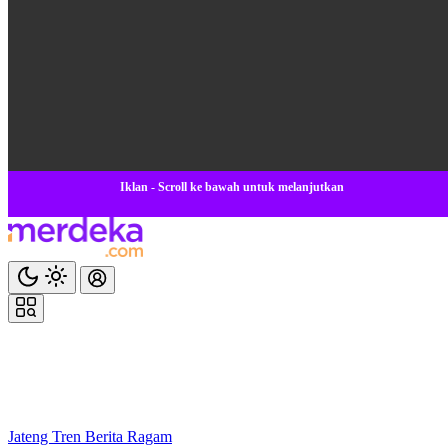
Iklan - Scroll ke bawah untuk melanjutkan
Jateng
Tren
Berita
Ragam