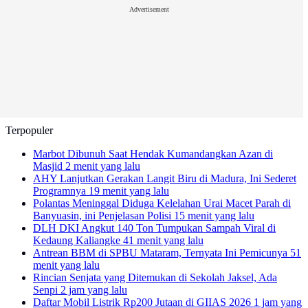
Advertisement
Terpopuler
Marbot Dibunuh Saat Hendak Kumandangkan Azan di
Masjid
2 menit yang lalu
AHY Lanjutkan Gerakan Langit Biru di Madura, Ini Sederet
Programnya
19 menit yang lalu
Polantas Meninggal Diduga Kelelahan Urai Macet Parah di
Banyuasin, ini Penjelasan Polisi
15 menit yang lalu
DLH DKI Angkut 140 Ton Tumpukan Sampah Viral di
Kedaung Kaliangke
41 menit yang lalu
Antrean BBM di SPBU Mataram, Ternyata Ini Pemicunya
51
menit yang lalu
Rincian Senjata yang Ditemukan di Sekolah Jaksel, Ada
Senpi
2 jam yang lalu
Daftar Mobil Listrik Rp200 Jutaan di GIIAS 2026
1 jam yang