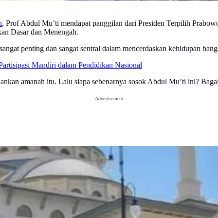
h
, Prof Abdul Mu’ti mendapat panggilan dari Presiden Terpilih Prabow
kan Dasar dan Menengah.
angat penting dan sangat sentral dalam mencerdaskan kehidupan bangs
isipasi Mandiri dalam Pendidikan Nasional
nkan amanah itu. Lalu siapa sebenarnya sosok Abdul Mu’ti ini? Bagai
Advertisement