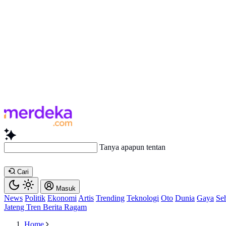
Tanya apapun tentang artikel ini...
Cari
Masuk
News
Politik
Ekonomi
Artis
Trending
Teknologi
Oto
Dunia
Gaya
Se
Jateng
Tren
Berita
Ragam
Home