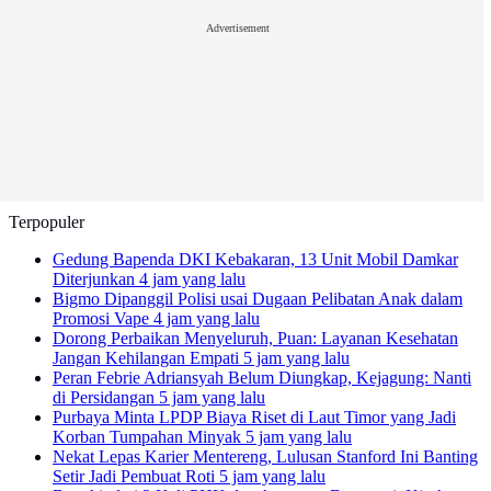
Advertisement
Terpopuler
Gedung Bapenda DKI Kebakaran, 13 Unit Mobil Damkar
Diterjunkan
4 jam yang lalu
Bigmo Dipanggil Polisi usai Dugaan Pelibatan Anak dalam
Promosi Vape
4 jam yang lalu
Dorong Perbaikan Menyeluruh, Puan: Layanan Kesehatan
Jangan Kehilangan Empati
5 jam yang lalu
Peran Febrie Adriansyah Belum Diungkap, Kejagung: Nanti
di Persidangan
5 jam yang lalu
Purbaya Minta LPDP Biaya Riset di Laut Timor yang Jadi
Korban Tumpahan Minyak
5 jam yang lalu
Nekat Lepas Karier Mentereng, Lulusan Stanford Ini Banting
Setir Jadi Pembuat Roti
5 jam yang lalu