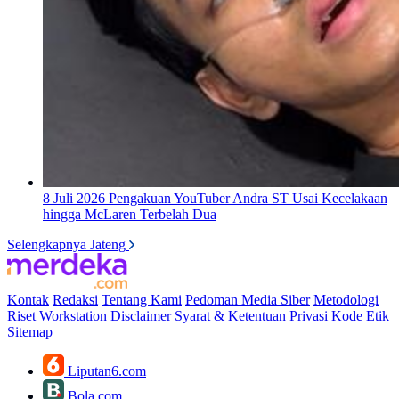
8 Juli 2026
Pengakuan YouTuber Andra ST Usai Kecelakaan
hingga McLaren Terbelah Dua
Selengkapnya Jateng
Kontak
Redaksi
Tentang Kami
Pedoman Media Siber
Metodologi
Riset
Workstation
Disclaimer
Syarat & Ketentuan
Privasi
Kode Etik
Sitemap
Liputan6.com
Bola.com