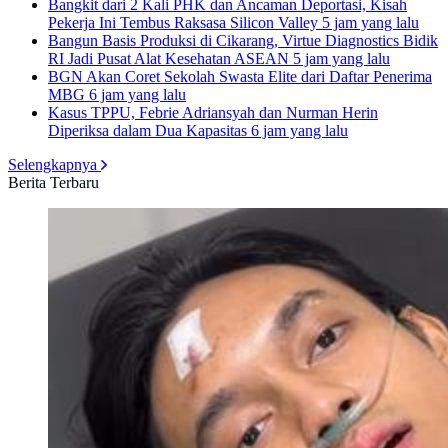
Bangkit dari 2 Kali PHK dan Ancaman Deportasi, Kisah
Pekerja Ini Tembus Raksasa Silicon Valley
5 jam yang lalu
Bangun Basis Produksi di Cikarang, Virtue Diagnostics Bidik
RI Jadi Pusat Alat Kesehatan ASEAN
5 jam yang lalu
BGN Akan Coret Sekolah Swasta Elite dari Daftar Penerima
MBG
6 jam yang lalu
Kasus TPPU, Febrie Adriansyah dan Nurman Herin
Diperiksa dalam Dua Kapasitas
6 jam yang lalu
Selengkapnya
Berita Terbaru