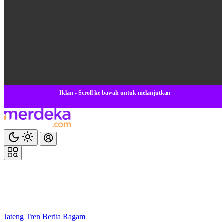
Iklan - Scroll ke bawah untuk melanjutkan
Jateng
Tren
Berita
Ragam