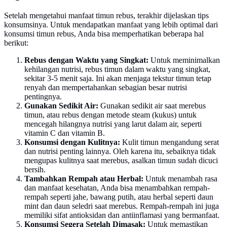
Setelah mengetahui manfaat timun rebus, terakhir dijelaskan tips
konsumsinya. Untuk mendapatkan manfaat yang lebih optimal dari
konsumsi timun rebus, Anda bisa memperhatikan beberapa hal
berikut:
Rebus dengan Waktu yang Singkat:
Untuk meminimalkan
kehilangan nutrisi, rebus timun dalam waktu yang singkat,
sekitar 3-5 menit saja. Ini akan menjaga tekstur timun tetap
renyah dan mempertahankan sebagian besar nutrisi
pentingnya.
Gunakan Sedikit Air:
Gunakan sedikit air saat merebus
timun, atau rebus dengan metode steam (kukus) untuk
mencegah hilangnya nutrisi yang larut dalam air, seperti
vitamin C dan vitamin B.
Konsumsi dengan Kulitnya:
Kulit timun mengandung serat
dan nutrisi penting lainnya. Oleh karena itu, sebaiknya tidak
mengupas kulitnya saat merebus, asalkan timun sudah dicuci
bersih.
Tambahkan Rempah atau Herbal:
Untuk menambah rasa
dan manfaat kesehatan, Anda bisa menambahkan rempah-
rempah seperti jahe, bawang putih, atau herbal seperti daun
mint dan daun seledri saat merebus. Rempah-rempah ini juga
memiliki sifat antioksidan dan antiinflamasi yang bermanfaat.
Konsumsi Segera Setelah Dimasak:
Untuk memastikan