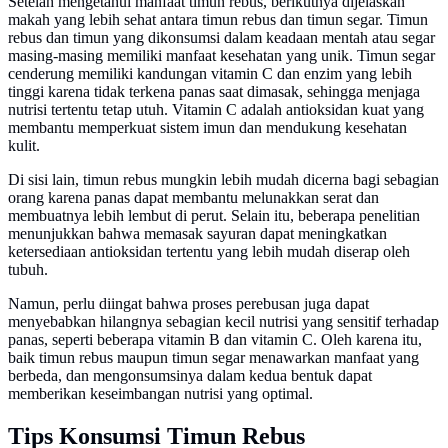
Setelah mengetahui manfaat timun rebus, berikutnya dijelaskan
makah yang lebih sehat antara timun rebus dan timun segar. Timun
rebus dan timun yang dikonsumsi dalam keadaan mentah atau segar
masing-masing memiliki manfaat kesehatan yang unik. Timun segar
cenderung memiliki kandungan vitamin C dan enzim yang lebih
tinggi karena tidak terkena panas saat dimasak, sehingga menjaga
nutrisi tertentu tetap utuh. Vitamin C adalah antioksidan kuat yang
membantu memperkuat sistem imun dan mendukung kesehatan
kulit.
Di sisi lain, timun rebus mungkin lebih mudah dicerna bagi sebagian
orang karena panas dapat membantu melunakkan serat dan
membuatnya lebih lembut di perut. Selain itu, beberapa penelitian
menunjukkan bahwa memasak sayuran dapat meningkatkan
ketersediaan antioksidan tertentu yang lebih mudah diserap oleh
tubuh.
Namun, perlu diingat bahwa proses perebusan juga dapat
menyebabkan hilangnya sebagian kecil nutrisi yang sensitif terhadap
panas, seperti beberapa vitamin B dan vitamin C. Oleh karena itu,
baik timun rebus maupun timun segar menawarkan manfaat yang
berbeda, dan mengonsumsinya dalam kedua bentuk dapat
memberikan keseimbangan nutrisi yang optimal.
Tips Konsumsi Timun Rebus