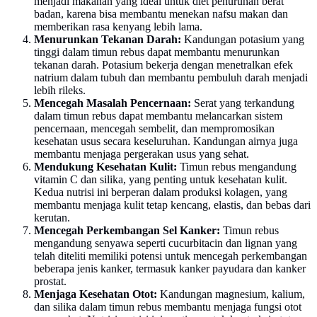
menjadi makanan yang ideal untuk diet penurunan berat
badan, karena bisa membantu menekan nafsu makan dan
memberikan rasa kenyang lebih lama.
Menurunkan Tekanan Darah:
Kandungan potasium yang
tinggi dalam timun rebus dapat membantu menurunkan
tekanan darah. Potasium bekerja dengan menetralkan efek
natrium dalam tubuh dan membantu pembuluh darah menjadi
lebih rileks.
Mencegah Masalah Pencernaan:
Serat yang terkandung
dalam timun rebus dapat membantu melancarkan sistem
pencernaan, mencegah sembelit, dan mempromosikan
kesehatan usus secara keseluruhan. Kandungan airnya juga
membantu menjaga pergerakan usus yang sehat.
Mendukung Kesehatan Kulit:
Timun rebus mengandung
vitamin C dan silika, yang penting untuk kesehatan kulit.
Kedua nutrisi ini berperan dalam produksi kolagen, yang
membantu menjaga kulit tetap kencang, elastis, dan bebas dari
kerutan.
Mencegah Perkembangan Sel Kanker:
Timun rebus
mengandung senyawa seperti cucurbitacin dan lignan yang
telah diteliti memiliki potensi untuk mencegah perkembangan
beberapa jenis kanker, termasuk kanker payudara dan kanker
prostat.
Menjaga Kesehatan Otot:
Kandungan magnesium, kalium,
dan silika dalam timun rebus membantu menjaga fungsi otot