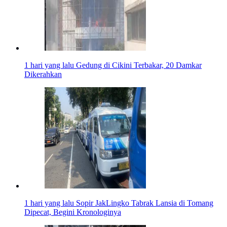
1 hari yang lalu
Gedung di Cikini Terbakar, 20 Damkar
Dikerahkan
1 hari yang lalu
Sopir JakLingko Tabrak Lansia di Tomang
Dipecat, Begini Kronologinya