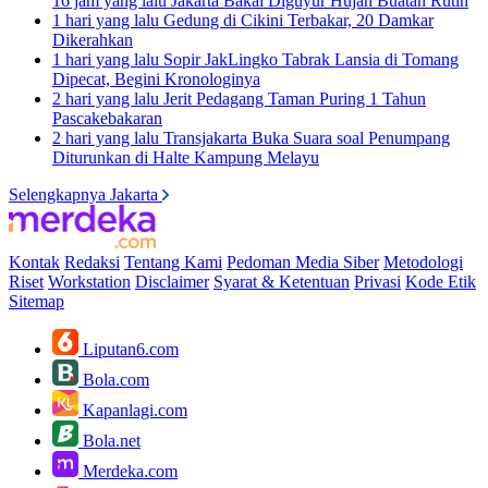
16 jam yang lalu
Jakarta Bakal Diguyur Hujan Buatan Rutin
1 hari yang lalu
Gedung di Cikini Terbakar, 20 Damkar
Dikerahkan
1 hari yang lalu
Sopir JakLingko Tabrak Lansia di Tomang
Dipecat, Begini Kronologinya
2 hari yang lalu
Jerit Pedagang Taman Puring 1 Tahun
Pascakebakaran
2 hari yang lalu
Transjakarta Buka Suara soal Penumpang
Diturunkan di Halte Kampung Melayu
Selengkapnya Jakarta
Kontak
Redaksi
Tentang Kami
Pedoman Media Siber
Metodologi
Riset
Workstation
Disclaimer
Syarat & Ketentuan
Privasi
Kode Etik
Sitemap
Liputan6.com
Bola.com
Kapanlagi.com
Bola.net
Merdeka.com