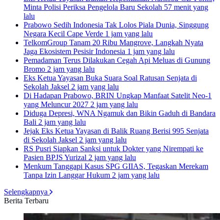
Minta Polisi Periksa Pengelola Baru Sekolah
57 menit yang
lalu
Prabowo Sedih Indonesia Tak Lolos Piala Dunia, Singgung
Negara Kecil Cape Verde
1 jam yang lalu
TelkomGroup Tanam 20 Ribu Mangrove, Langkah Nyata
Jaga Ekosistem Pesisir Indonesia
1 jam yang lalu
Pemadaman Terus Dilakukan Cegah Api Meluas di Gunung
Bromo
2 jam yang lalu
Eks Ketua Yayasan Buka Suara Soal Ratusan Senjata di
Sekolah Jaksel
2 jam yang lalu
Di Hadapan Prabowo, BRIN Ungkap Manfaat Satelit Neo-1
yang Meluncur 2027
2 jam yang lalu
Diduga Depresi, WNA Ngamuk dan Bikin Gaduh di Bandara
Bali
2 jam yang lalu
Jejak Eks Ketua Yayasan di Balik Ruang Berisi 995 Senjata
di Sekolah Jaksel
2 jam yang lalu
RS Pusri Siapkan Sanksi untuk Dokter yang Nirempati ke
Pasien BPJS Yurizal
2 jam yang lalu
Menkum Tanggapi Kasus SPG GIIAS, Tegaskan Merekam
Tanpa Izin Langgar Hukum
2 jam yang lalu
Selengkapnya
Berita Terbaru