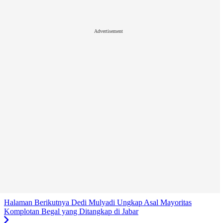
Advertisement
Halaman Berikutnya
Dedi Mulyadi Ungkap Asal Mayoritas
Komplotan Begal yang Ditangkap di Jabar