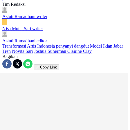
Tim Redaksi
Astuti Ramadhani
writer
Nisa Mutia Sari
writer
Astuti Ramadhani
editor
Transformasi Artis Indonesia
penyanyi dangdut
Model Iklan
Jabar
Tren
Novita Sari
Joshua Suherman Clairine Clay
Bagikan
Copy Link