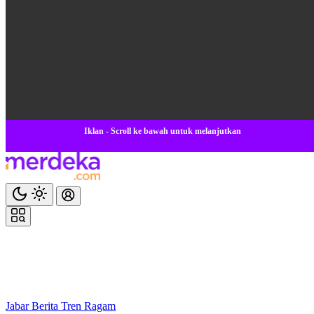
Iklan - Scroll ke bawah untuk melanjutkan
Jabar
Berita
Tren
Ragam