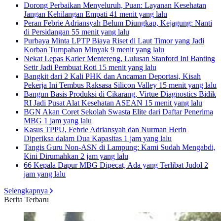
Dorong Perbaikan Menyeluruh, Puan: Layanan Kesehatan
Jangan Kehilangan Empati
41 menit yang lalu
Peran Febrie Adriansyah Belum Diungkap, Kejagung: Nanti
di Persidangan
55 menit yang lalu
Purbaya Minta LPTP Biaya Riset di Laut Timor yang Jadi
Korban Tumpahan Minyak
9 menit yang lalu
Nekat Lepas Karier Mentereng, Lulusan Stanford Ini Banting
Setir Jadi Pembuat Roti
15 menit yang lalu
Bangkit dari 2 Kali PHK dan Ancaman Deportasi, Kisah
Pekerja Ini Tembus Raksasa Silicon Valley
15 menit yang lalu
Bangun Basis Produksi di Cikarang, Virtue Diagnostics Bidik
RI Jadi Pusat Alat Kesehatan ASEAN
15 menit yang lalu
BGN Akan Coret Sekolah Swasta Elite dari Daftar Penerima
MBG
1 jam yang lalu
Kasus TPPU, Febrie Adriansyah dan Nurman Herin
Diperiksa dalam Dua Kapasitas
1 jam yang lalu
Tangis Guru Non-ASN di Lampung: Kami Sudah Mengabdi,
Kini Dirumahkan
2 jam yang lalu
66 Kepala Dapur MBG Dipecat, Ada yang Terlibat Judol
2
jam yang lalu
Selengkapnya
Berita Terbaru