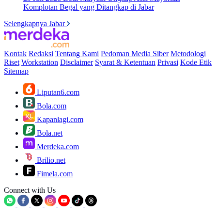
Komplotan Begal yang Ditangkap di Jabar
Selengkapnya Jabar
Kontak
Redaksi
Tentang Kami
Pedoman Media Siber
Metodologi
Riset
Workstation
Disclaimer
Syarat & Ketentuan
Privasi
Kode Etik
Sitemap
Liputan6.com
Bola.com
Kapanlagi.com
Bola.net
Merdeka.com
Brilio.net
Fimela.com
Connect with Us