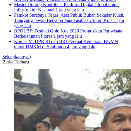
Mastel Dorong Kontribusi Platform Digital Global untuk
Infrastruktur Nasional
1 jam yang lalu
Pemkot Surabaya Tegas: Aset Publik Bukan Sekadar Kursi,
Tanggung Jawab Bersama Jaga Fasilitas Umum Kota
1 jam
yang lalu
BPOLBF: Festival Golo Koe 2026 Promosikan Pariwisata
Berkelanjutan Flores
1 jam yang lalu
Komisi VI DPR RI dan BRI Perkuat Kemitraan BUMN
untuk UMKM di Situbondo
4 jam yang lalu
Selengkapnya
Berita Terbaru