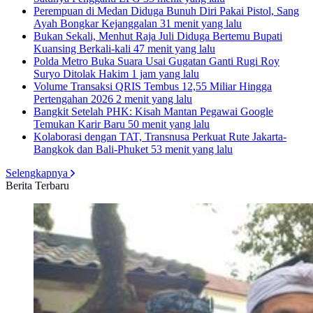
Perempuan di Medan Diduga Bunuh Diri Pakai Pistol, Sang
Ayah Bongkar Kejanggalan
31 menit yang lalu
Bukan Sekali, Menhut Raja Juli Diduga Bertemu Bupati
Kuansing Berkali-kali
47 menit yang lalu
Polda Metro Buka Suara Usai Gugatan Ganti Rugi Roy
Suryo Ditolak Hakim
1 jam yang lalu
Volume Transaksi QRIS Tembus 12,55 Miliar Hingga
Pertengahan 2026
2 menit yang lalu
Bangkit Setelah PHK: Kisah Mantan Pegawai Google
Temukan Karir Baru
50 menit yang lalu
Kolaborasi dengan TAT, Transnusa Perkuat Rute Jakarta-
Bangkok dan Bali-Phuket
53 menit yang lalu
Selengkapnya
Berita Terbaru