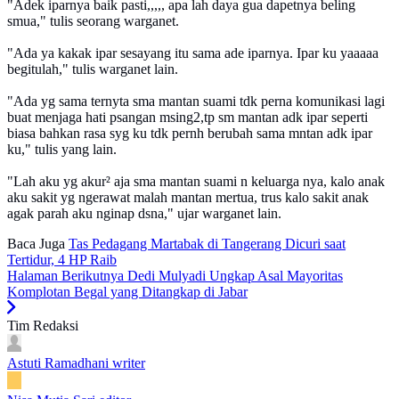
"Adek iparnya baik pasti,,,,, apa lah daya gua dapetnya beling
smua," tulis seorang warganet.
"Ada ya kakak ipar sesayang itu sama ade iparnya. Ipar ku yaaaaa
begitulah," tulis warganet lain.
"Ada yg sama ternyta sma mantan suami tdk perna komunikasi lagi
buat menjaga hati psangan msing2,tp sm mantan adk ipar seperti
biasa bahkan rasa syg ku tdk pernh berubah sama mntan adk ipar
ku," tulis yang lain.
"Lah aku yg akur² aja sma mantan suami n keluarga nya, kalo anak
aku sakit yg ngerawat malah mantan mertua, trus kalo sakit anak
agak parah aku nginap dsna," ujar warganet lain.
Baca Juga
Tas Pedagang Martabak di Tangerang Dicuri saat
Tertidur, 4 HP Raib
Halaman Berikutnya
Dedi Mulyadi Ungkap Asal Mayoritas
Komplotan Begal yang Ditangkap di Jabar
Tim Redaksi
Astuti Ramadhani
writer