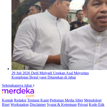
29 Juli 2026
Dedi Mulyadi Ungkap Asal Mayoritas
Komplotan Begal yang Ditangkap di Jabar
Selengkapnya Jabar
Kontak
Redaksi
Tentang Kami
Pedoman Media Siber
Metodologi
Riset
Workstation
Disclaimer
Syarat & Ketentuan
Privasi
Kode Etik