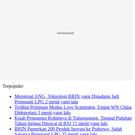
Advertisement
Terpopuler
Mengenal ANG, Teknologi BRIN yang Digadang Jadi
Pengganti LPG
2 menit yang lalu
Terlibat Penipuan Modus Love Scamming, Empat WN China
Dideportasi
3 menit yang lalu
Kisah Pengungsi Rohingya di Tulungagung, Tinggal Puluhan
Tahun hingga Dirawat di RSJ
15 menit yang lalu
BRIN Pamerkan 200 Produk Inovasi ke Prabowo, Salah
Satunya Pengganti LPG
35 menit yang lalu