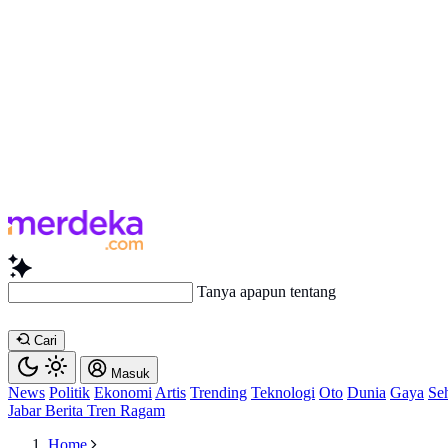
Tanya apapun tentang artikel ini...
Cari
Masuk
News
Politik
Ekonomi
Artis
Trending
Teknologi
Oto
Dunia
Gaya
Se
Jabar
Berita
Tren
Ragam
Home