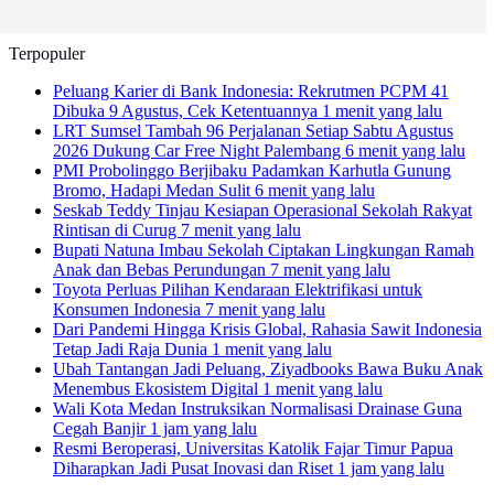
Terpopuler
Peluang Karier di Bank Indonesia: Rekrutmen PCPM 41
Dibuka 9 Agustus, Cek Ketentuannya
1 menit yang lalu
LRT Sumsel Tambah 96 Perjalanan Setiap Sabtu Agustus
2026 Dukung Car Free Night Palembang
6 menit yang lalu
PMI Probolinggo Berjibaku Padamkan Karhutla Gunung
Bromo, Hadapi Medan Sulit
6 menit yang lalu
Seskab Teddy Tinjau Kesiapan Operasional Sekolah Rakyat
Rintisan di Curug
7 menit yang lalu
Bupati Natuna Imbau Sekolah Ciptakan Lingkungan Ramah
Anak dan Bebas Perundungan
7 menit yang lalu
Toyota Perluas Pilihan Kendaraan Elektrifikasi untuk
Konsumen Indonesia
7 menit yang lalu
Dari Pandemi Hingga Krisis Global, Rahasia Sawit Indonesia
Tetap Jadi Raja Dunia
1 menit yang lalu
Ubah Tantangan Jadi Peluang, Ziyadbooks Bawa Buku Anak
Menembus Ekosistem Digital
1 menit yang lalu
Wali Kota Medan Instruksikan Normalisasi Drainase Guna
Cegah Banjir
1 jam yang lalu
Resmi Beroperasi, Universitas Katolik Fajar Timur Papua
Diharapkan Jadi Pusat Inovasi dan Riset
1 jam yang lalu