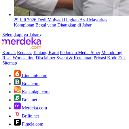
29 Juli 2026
Dedi Mulyadi Ungkap Asal Mayoritas
Komplotan Begal yang Ditangkap di Jabar
Selengkapnya Jabar
Kontak
Redaksi
Tentang Kami
Pedoman Media Siber
Metodologi
Riset
Workstation
Disclaimer
Syarat & Ketentuan
Privasi
Kode Etik
Sitemap
Liputan6.com
Bola.com
Kapanlagi.com
Bola.net
Merdeka.com
Brilio.net
Fimela.com