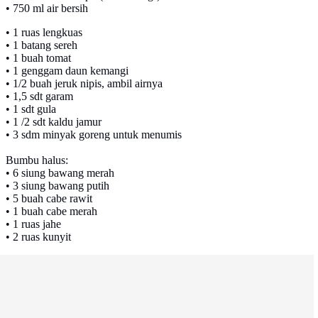
• 750 ml air bersih
• 1 ruas lengkuas
• 1 batang sereh
• 1 buah tomat
• 1 genggam daun kemangi
• 1/2 buah jeruk nipis, ambil airnya
• 1,5 sdt garam
• 1 sdt gula
• 1 /2 sdt kaldu jamur
• 3 sdm minyak goreng untuk menumis
Bumbu halus:
• 6 siung bawang merah
• 3 siung bawang putih
• 5 buah cabe rawit
• 1 buah cabe merah
• 1 ruas jahe
• 2 ruas kunyit