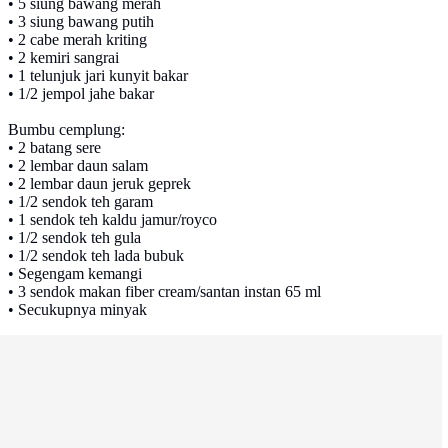
• 5 siung bawang merah
• 3 siung bawang putih
• 2 cabe merah kriting
• 2 kemiri sangrai
• 1 telunjuk jari kunyit bakar
• 1/2 jempol jahe bakar
Bumbu cemplung:
• 2 batang sere
• 2 lembar daun salam
• 2 lembar daun jeruk geprek
• 1/2 sendok teh garam
• 1 sendok teh kaldu jamur/royco
• 1/2 sendok teh gula
• 1/2 sendok teh lada bubuk
• Segengam kemangi
• 3 sendok makan fiber cream/santan instan 65 ml
• Secukupnya minyak