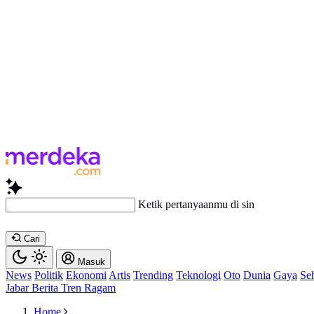
Ketik pertanya
Cari
Masuk
News
Politik
Ekonomi
Artis
Trending
Teknologi
Oto
Dunia
Gaya
Se
Jabar
Berita
Tren
Ragam
Home