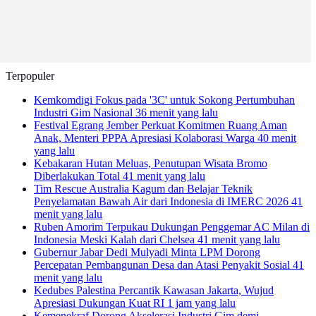
Terpopuler
Kemkomdigi Fokus pada '3C' untuk Sokong Pertumbuhan
Industri Gim Nasional
36 menit yang lalu
Festival Egrang Jember Perkuat Komitmen Ruang Aman
Anak, Menteri PPPA Apresiasi Kolaborasi Warga
40 menit
yang lalu
Kebakaran Hutan Meluas, Penutupan Wisata Bromo
Diberlakukan Total
41 menit yang lalu
Tim Rescue Australia Kagum dan Belajar Teknik
Penyelamatan Bawah Air dari Indonesia di IMERC 2026
41
menit yang lalu
Ruben Amorim Terpukau Dukungan Penggemar AC Milan di
Indonesia Meski Kalah dari Chelsea
41 menit yang lalu
Gubernur Jabar Dedi Mulyadi Minta LPM Dorong
Percepatan Pembangunan Desa dan Atasi Penyakit Sosial
41
menit yang lalu
Kedubes Palestina Percantik Kawasan Jakarta, Wujud
Apresiasi Dukungan Kuat RI
1 jam yang lalu
Kemenekraf Dorong Akselerasi Industri Gim demi