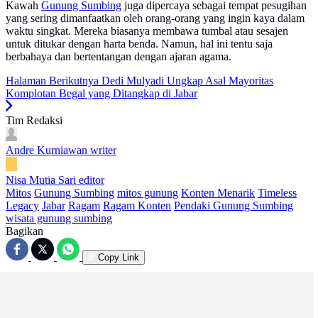
Kawah
Gunung Sumbing
juga dipercaya sebagai tempat pesugihan
yang sering dimanfaatkan oleh orang-orang yang ingin kaya dalam
waktu singkat. Mereka biasanya membawa tumbal atau sesajen
untuk ditukar dengan harta benda. Namun, hal ini tentu saja
berbahaya dan bertentangan dengan ajaran agama.
Halaman Berikutnya
Dedi Mulyadi Ungkap Asal Mayoritas
Komplotan Begal yang Ditangkap di Jabar
Tim Redaksi
Andre Kurniawan
writer
Nisa Mutia Sari
editor
Mitos
Gunung Sumbing
mitos gunung
Konten Menarik
Timeless
Legacy
Jabar
Ragam
Ragam Konten
Pendaki Gunung Sumbing
wisata gunung sumbing
Bagikan
Copy Link