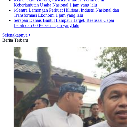
Keberlanjutan Usaha Nasional
1 jam yang lalu
i-Sentra Lamongan Perkuat Hilirisasi Industri Nasional dan
Transformasi Ekonomi
1 jam yang lalu
Serapan Danais Bantul Lampaui Target, Realisasi Capai
Lebih dari 60 Persen
1 jam yang lalu
Selengkapnya
Berita Terbaru