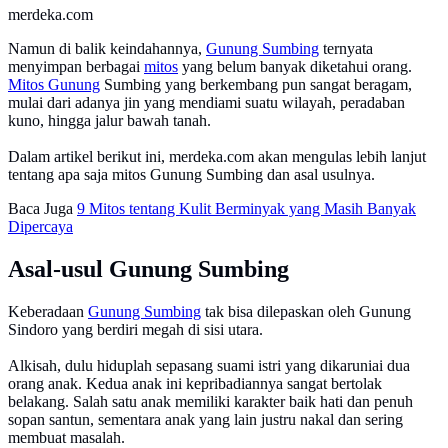
merdeka.com
Namun di balik keindahannya,
Gunung Sumbing
ternyata
menyimpan berbagai
mitos
yang belum banyak diketahui orang.
Mitos Gunung
Sumbing yang berkembang pun sangat beragam,
mulai dari adanya jin yang mendiami suatu wilayah, peradaban
kuno, hingga jalur bawah tanah.
Dalam artikel berikut ini, merdeka.com akan mengulas lebih lanjut
tentang apa saja mitos Gunung Sumbing dan asal usulnya.
Baca Juga
9 Mitos tentang Kulit Berminyak yang Masih Banyak
Dipercaya
Asal-usul Gunung Sumbing
Keberadaan
Gunung Sumbing
tak bisa dilepaskan oleh Gunung
Sindoro yang berdiri megah di sisi utara.
Alkisah, dulu hiduplah sepasang suami istri yang dikaruniai dua
orang anak. Kedua anak ini kepribadiannya sangat bertolak
belakang. Salah satu anak memiliki karakter baik hati dan penuh
sopan santun, sementara anak yang lain justru nakal dan sering
membuat masalah.