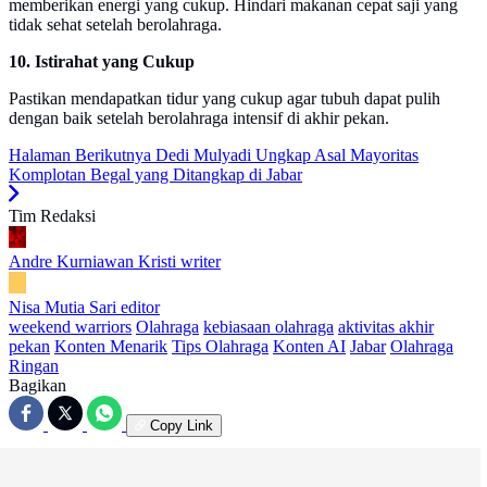
memberikan energi yang cukup. Hindari makanan cepat saji yang
tidak sehat setelah berolahraga.
10. Istirahat yang Cukup
Pastikan mendapatkan tidur yang cukup agar tubuh dapat pulih
dengan baik setelah berolahraga intensif di akhir pekan.
Halaman Berikutnya
Dedi Mulyadi Ungkap Asal Mayoritas
Komplotan Begal yang Ditangkap di Jabar
Tim Redaksi
Andre Kurniawan Kristi
writer
Nisa Mutia Sari
editor
weekend warriors
Olahraga
kebiasaan olahraga
aktivitas akhir
pekan
Konten Menarik
Tips Olahraga
Konten AI
Jabar
Olahraga
Ringan
Bagikan
Copy Link