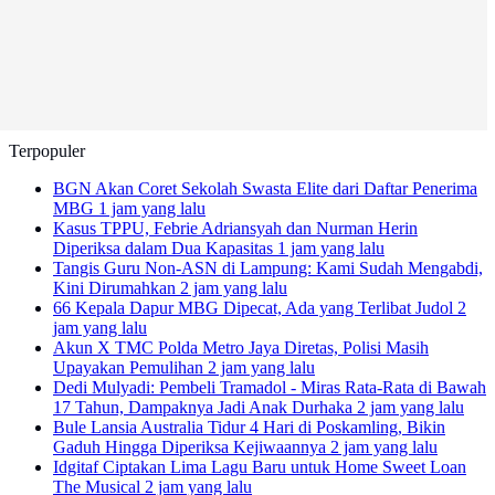
Terpopuler
BGN Akan Coret Sekolah Swasta Elite dari Daftar Penerima
MBG
1 jam yang lalu
Kasus TPPU, Febrie Adriansyah dan Nurman Herin
Diperiksa dalam Dua Kapasitas
1 jam yang lalu
Tangis Guru Non-ASN di Lampung: Kami Sudah Mengabdi,
Kini Dirumahkan
2 jam yang lalu
66 Kepala Dapur MBG Dipecat, Ada yang Terlibat Judol
2
jam yang lalu
Akun X TMC Polda Metro Jaya Diretas, Polisi Masih
Upayakan Pemulihan
2 jam yang lalu
Dedi Mulyadi: Pembeli Tramadol - Miras Rata-Rata di Bawah
17 Tahun, Dampaknya Jadi Anak Durhaka
2 jam yang lalu
Bule Lansia Australia Tidur 4 Hari di Poskamling, Bikin
Gaduh Hingga Diperiksa Kejiwaannya
2 jam yang lalu
Idgitaf Ciptakan Lima Lagu Baru untuk Home Sweet Loan
The Musical
2 jam yang lalu