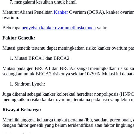
mengalami kesulitan untuk hamil
Menurut Aliansi Penelitian
Kanker
Ovarium (OCRA), kanker ovarium ja
ovarium.
Beberapa
penyebab kanker ovarium di usia muda
yaitu:
Faktor Genetik:
Mutasi genetik tertentu dapat meningkatkan risiko kanker ovarium pad
Mutasi BRCA1 dan BRCA2:
Mutasi pada gen BRCA1 dan BRCA2 sangat meningkatkan risiko ka
sedangkan untuk BRCA2 risikonya sekitar 10-30%. Mutasi ini dapat di
Sindrom Lynch:
Juga dikenal sebagai kanker kolorektal herediter nonpoliposis (HNPC
meningkatkan risiko kanker ovarium, terutama pada usia yang lebih 
Riwayat Keluarga:
Memiliki anggota keluarga tingkat pertama (ibu, saudara perempuan, a
dengan faktor genetik yang belum teridentifikasi atau faktor lingkun