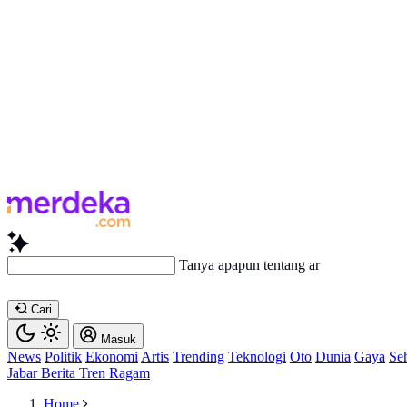
Tanya apapun tentang artikel ini...
Cari
Masuk
News
Politik
Ekonomi
Artis
Trending
Teknologi
Oto
Dunia
Gaya
Se
Jabar
Berita
Tren
Ragam
Home