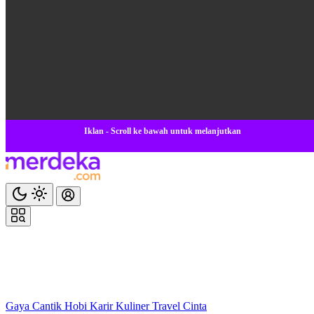
Iklan - Scroll ke bawah untuk melanjutkan
Gaya
Cantik
Hobi
Karir
Kuliner
Travel
Cinta