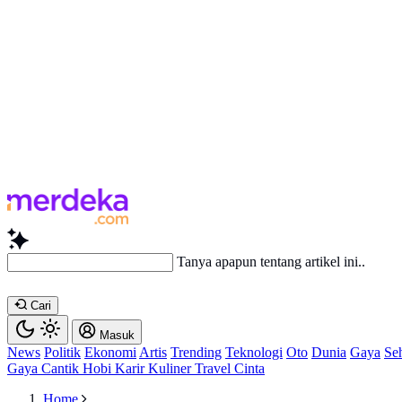
Baca l
Cari
Masuk
News
Politik
Ekonomi
Artis
Trending
Teknologi
Oto
Dunia
Gaya
Se
Gaya
Cantik
Hobi
Karir
Kuliner
Travel
Cinta
Home