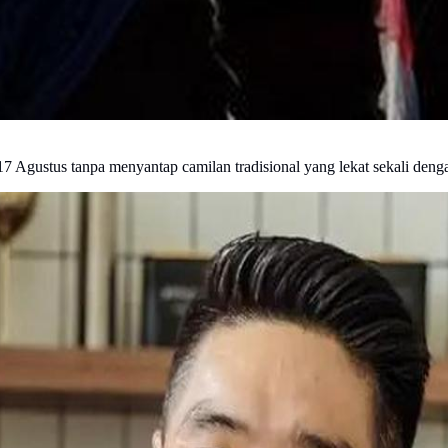
7 Agustus tanpa menyantap camilan tradisional yang lekat sekali deng