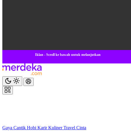
Iklan - Scroll ke bawah untuk melanjutkan
Gaya
Cantik
Hobi
Karir
Kuliner
Travel
Cinta