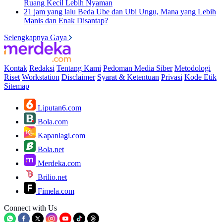
Ruang Kecil Lebih Nyaman
21 jam yang lalu
Beda Ube dan Ubi Ungu, Mana yang Lebih
Manis dan Enak Disantap?
Selengkapnya Gaya
Kontak
Redaksi
Tentang Kami
Pedoman Media Siber
Metodologi
Riset
Workstation
Disclaimer
Syarat & Ketentuan
Privasi
Kode Etik
Sitemap
Liputan6.com
Bola.com
Kapanlagi.com
Bola.net
Merdeka.com
Brilio.net
Fimela.com
Connect with Us