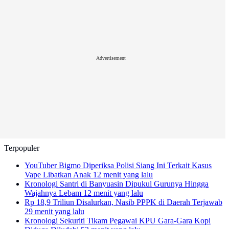
Advertisement
Terpopuler
YouTuber Bigmo Diperiksa Polisi Siang Ini Terkait Kasus
Vape Libatkan Anak
12 menit yang lalu
Kronologi Santri di Banyuasin Dipukul Gurunya Hingga
Wajahnya Lebam
12 menit yang lalu
Rp 18,9 Triliun Disalurkan, Nasib PPPK di Daerah Terjawab
29 menit yang lalu
Kronologi Sekuriti Tikam Pegawai KPU Gara-Gara Kopi