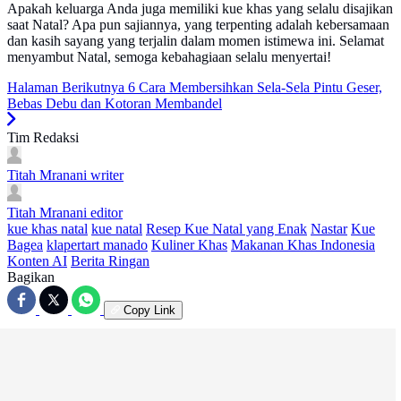
Apakah keluarga Anda juga memiliki kue khas yang selalu disajikan
saat Natal? Apa pun sajiannya, yang terpenting adalah kebersamaan
dan kasih sayang yang terjalin dalam momen istimewa ini. Selamat
menyambut Natal, semoga kebahagiaan selalu menyertai!
Halaman Berikutnya
6 Cara Membersihkan Sela-Sela Pintu Geser,
Bebas Debu dan Kotoran Membandel
Tim Redaksi
Titah Mranani
writer
Titah Mranani
editor
kue khas natal
kue natal
Resep Kue Natal yang Enak
Nastar
Kue
Bagea
klapertart manado
Kuliner Khas
Makanan Khas Indonesia
Konten AI
Berita Ringan
Bagikan
Copy Link