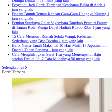
Diduga Diludahi
53 menit yang lalu
Posyandu Jadi Garda Terdepan Kesehatan Balita di Aceh
1
jam yang lalu
Pria ini Bunuh Teman Kencan Gara-Gara Uangnya Kurang
1
jam yang lalu
Pemkot Surabaya Gelar Sayembara Tangkap Pencuri Fasum
di Taman Kota, Warga Dapat Hadiah Rp300 Ribu
1 jam yang
lalu
15 Cara Membuat Rumah Selalu Wangi, Kebiasaan
Sederhana yang Bisa Dicoba
1 jam yang lalu
Balik Nama Tanah Maksimal 10 Hari Mulai 17 Agustus, Ini
Daerah Tahap Pertama
1 jam yang lalu
Cara Menghilangkan Serat Tisu yang Menempel di Baju
setelah Dicuci, Ini 7 Cara Mudahnya
56 menit yang lalu
Selengkapnya
Berita Terbaru