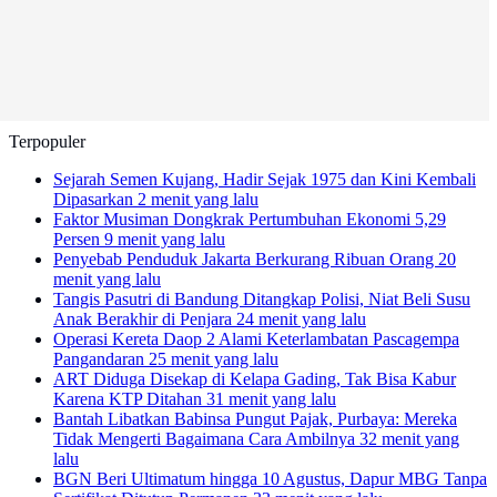
Terpopuler
Sejarah Semen Kujang, Hadir Sejak 1975 dan Kini Kembali
Dipasarkan
2 menit yang lalu
Faktor Musiman Dongkrak Pertumbuhan Ekonomi 5,29
Persen
9 menit yang lalu
Penyebab Penduduk Jakarta Berkurang Ribuan Orang
20
menit yang lalu
Tangis Pasutri di Bandung Ditangkap Polisi, Niat Beli Susu
Anak Berakhir di Penjara
24 menit yang lalu
Operasi Kereta Daop 2 Alami Keterlambatan Pascagempa
Pangandaran
25 menit yang lalu
ART Diduga Disekap di Kelapa Gading, Tak Bisa Kabur
Karena KTP Ditahan
31 menit yang lalu
Bantah Libatkan Babinsa Pungut Pajak, Purbaya: Mereka
Tidak Mengerti Bagaimana Cara Ambilnya
32 menit yang
lalu
BGN Beri Ultimatum hingga 10 Agustus, Dapur MBG Tanpa