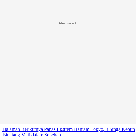
Advertisement
Halaman Berikutnya
Panas Ekstrem Hantam Tokyo, 3 Singa Kebun
Binatang Mati dalam Sepekan