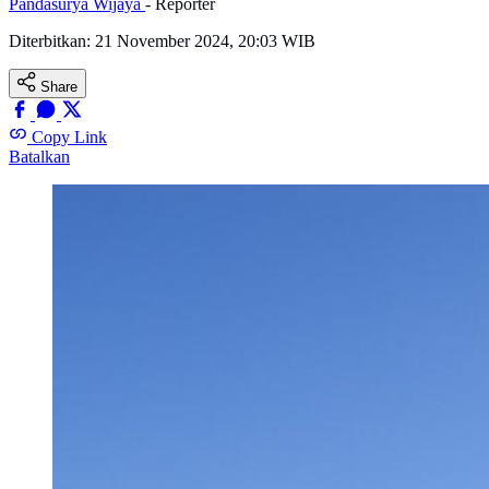
Pandasurya Wijaya
- Reporter
Diterbitkan:
21 November 2024, 20:03 WIB
Share
Copy Link
Batalkan