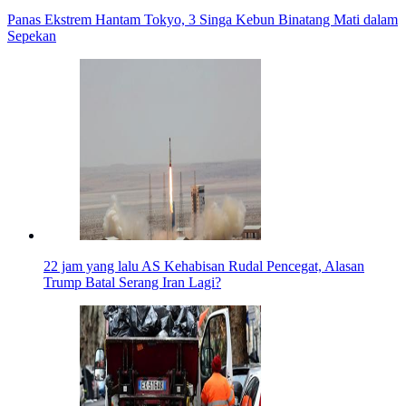
Panas Ekstrem Hantam Tokyo, 3 Singa Kebun Binatang Mati dalam
Sepekan
22 jam yang lalu
AS Kehabisan Rudal Pencegat, Alasan
Trump Batal Serang Iran Lagi?