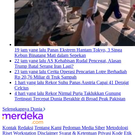
19 jam yang lalu
Panas Ekstrem Hantam Tokyo, 3 Singa
Kebun Binatang Mati dalam Sepekan
22 jam yang lalu
AS Kehabisan Rudal Pencegat, Alasan
Trump Batal Serang Iran Lagi?
23 jam yang lalu
Cerita Operasi Pencarian Lotre Berhadiah
Rp 20,76 Miliar di Truk Sampah
1 hari yang lalu
Rekor Suhu Panas Austria Capai 41 Derajat
Celcius
4 hari yang lalu
Rekor Nirmal Purja Taklukkan Gunung
Tertinggi Tercepat Dunia Berakhir di Broad Peak Pakistan
Selengkapnya Dunia
Kontak
Redaksi
Tentang Kami
Pedoman Media Siber
Metodologi
Riset
Workstation
Disclaimer
Syarat & Ketentuan
Privasi
Kode Etik