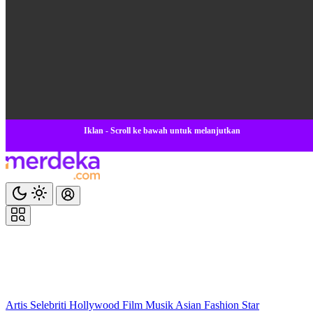
Iklan - Scroll ke bawah untuk melanjutkan
Artis
Selebriti
Hollywood
Film
Musik
Asian
Fashion
Star