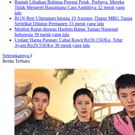
Bantah Libatkan Babinsa Pungut Pajak, Purbaya: Mereka
Tidak Mengerti Bagaimana Cara Ambilnya
32 menit yang
lalu
BGN Beri Ultimatum hingga 10 Agustus, Dapur MBG Tanpa
Sertifikat Ditutup Permanen
33 menit yang lalu
Menhut Rapat dengan Hashim Bahas Taman Nasional
Indonesia
39 menit yang lalu
Update Harga Pangan: Cabai Rawit Rp59.150/Kg, Telur
Ayam Rp29.550/Kg
39 menit yang lalu
Selengkapnya
Berita Terbaru