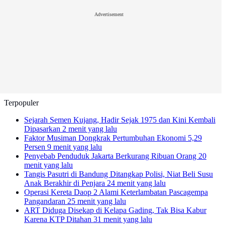
Advertisement
Terpopuler
Sejarah Semen Kujang, Hadir Sejak 1975 dan Kini Kembali
Dipasarkan
2 menit yang lalu
Faktor Musiman Dongkrak Pertumbuhan Ekonomi 5,29
Persen
9 menit yang lalu
Penyebab Penduduk Jakarta Berkurang Ribuan Orang
20
menit yang lalu
Tangis Pasutri di Bandung Ditangkap Polisi, Niat Beli Susu
Anak Berakhir di Penjara
24 menit yang lalu
Operasi Kereta Daop 2 Alami Keterlambatan Pascagempa
Pangandaran
25 menit yang lalu
ART Diduga Disekap di Kelapa Gading, Tak Bisa Kabur
Karena KTP Ditahan
31 menit yang lalu