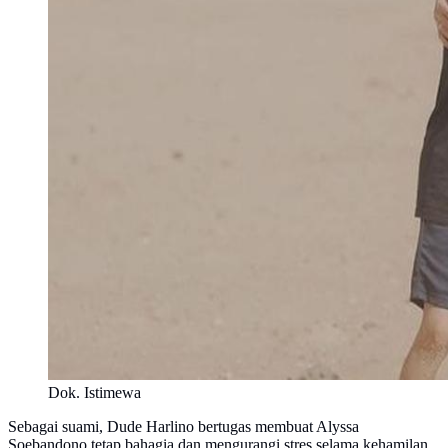
Dok. Istimewa
Sebagai suami, Dude Harlino bertugas membuat Alyssa
Soebandono tetap bahagia dan mengurangi stres selama kehamilan,