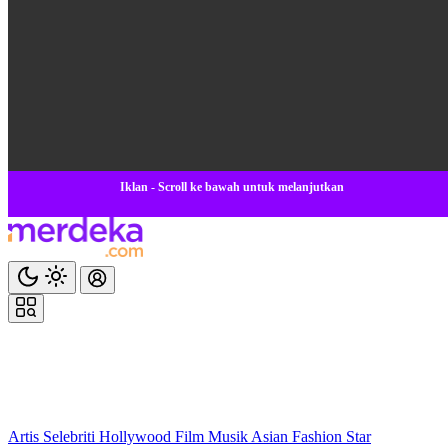
Iklan - Scroll ke bawah untuk melanjutkan
Artis
Selebriti
Hollywood
Film
Musik
Asian
Fashion
Star