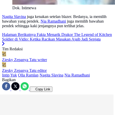
Dok. Istimewa
Nagita Slavina
juga kenakan setelan blazer. Bedanya, ia memilih
bawahan yang pendek.
Nia Ramadhani
juga memilih bawahan
pendek sehingga kaki jenjangnya pun terlihat jelas.
Halaman Berikutnya
Fakta Menarik Drakor The Legend of Kitchen
Soldier di Vidio: Ketika Racikan Masakan Ajaib Jadi Senjata
Tim Redaksi
Ziesky Zepanya Tatu
writer
Ziesky Zepanya Tatu
editor
Intip Yuk
Olla Ramlan
Nagita Slavina
Nia Ramadhani
Bagikan
Copy Link