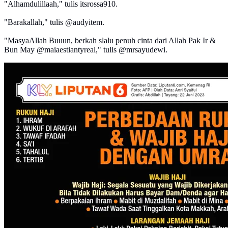
"Alhamdulillaah," tulis itsrossa910.
"Barakallah," tulis @audyitem.
"MasyaAllah Buuun, berkah slalu penuh cinta dari Allah Pak Ir &
Bun May @maiaestiantyreal," tulis @mrsayudewi.