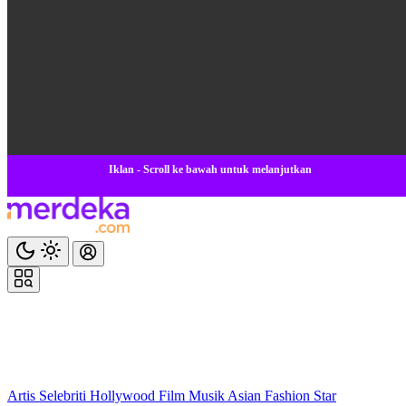
Iklan - Scroll ke bawah untuk melanjutkan
Artis
Selebriti
Hollywood
Film
Musik
Asian
Fashion
Star