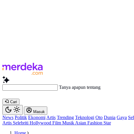
Tanya ap
Cari
Masuk
News
Politik
Ekonomi
Artis
Trending
Teknologi
Oto
Dunia
Gaya
Se
Artis
Selebriti
Hollywood
Film
Musik
Asian
Fashion
Star
Home