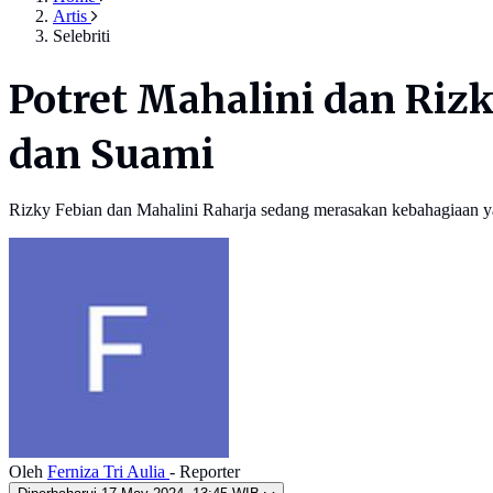
Artis
Selebriti
Potret Mahalini dan Rizk
dan Suami
Rizky Febian dan Mahalini Raharja sedang merasakan kebahagiaan ya
Oleh
Ferniza Tri Aulia
- Reporter