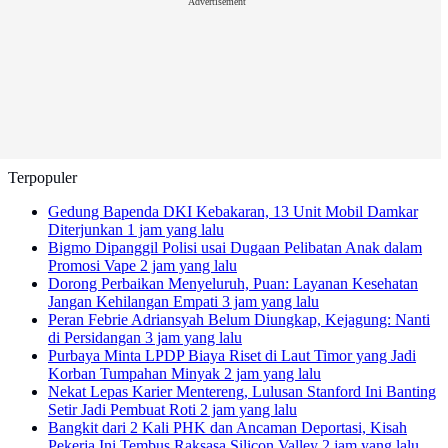
Advertisement
Terpopuler
Gedung Bapenda DKI Kebakaran, 13 Unit Mobil Damkar
Diterjunkan
1 jam yang lalu
Bigmo Dipanggil Polisi usai Dugaan Pelibatan Anak dalam
Promosi Vape
2 jam yang lalu
Dorong Perbaikan Menyeluruh, Puan: Layanan Kesehatan
Jangan Kehilangan Empati
3 jam yang lalu
Peran Febrie Adriansyah Belum Diungkap, Kejagung: Nanti
di Persidangan
3 jam yang lalu
Purbaya Minta LPDP Biaya Riset di Laut Timor yang Jadi
Korban Tumpahan Minyak
2 jam yang lalu
Nekat Lepas Karier Mentereng, Lulusan Stanford Ini Banting
Setir Jadi Pembuat Roti
2 jam yang lalu
Bangkit dari 2 Kali PHK dan Ancaman Deportasi, Kisah
Pekerja Ini Tembus Raksasa Silicon Valley
2 jam yang lalu