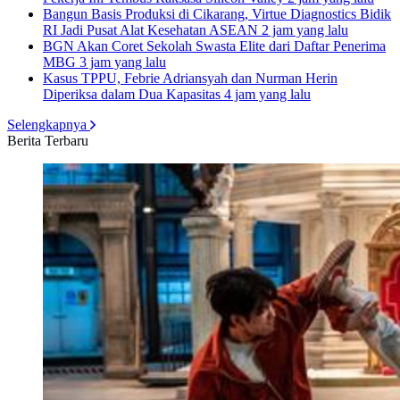
Bangun Basis Produksi di Cikarang, Virtue Diagnostics Bidik
RI Jadi Pusat Alat Kesehatan ASEAN
2 jam yang lalu
BGN Akan Coret Sekolah Swasta Elite dari Daftar Penerima
MBG
3 jam yang lalu
Kasus TPPU, Febrie Adriansyah dan Nurman Herin
Diperiksa dalam Dua Kapasitas
4 jam yang lalu
Selengkapnya
Berita Terbaru