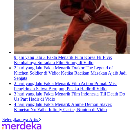
9 jam yang lalu
3 Fakta Menarik Film Korea Hi-Five:
Kembalinya Sutradara Film Sunny di Vidio
2 hari yang lalu
Fakta Menarik Drakor The Legend of
Kitchen Soldier di Vidio: Ketika Racikan Masakan Ajaib Jadi
Senjata
2 hari yang lalu
Fakta Menarik Film Action Primal: Misi
Pengiriman Satwa Berujung Petaka Hadir di Vidio
3 hari yang lalu
Fakta Menarik Film Indonesia Till Death Do
Us Part Hadir di Vidio
4 hari yang lalu
Fakta Menarik Anime Demon Slayer:
Kimetsu No Yaiba Infinity Castle, Nonton di Vidio
Selengkapnya Artis