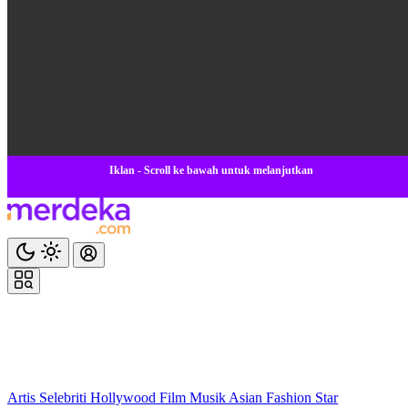
Iklan - Scroll ke bawah untuk melanjutkan
Artis
Selebriti
Hollywood
Film
Musik
Asian
Fashion
Star