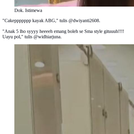
Dok. Istimewa
"Cakeppppppp kayak ABG," tulis @dwiyanti2608.
"Anak 5 lho syyyy heeeeh emang boleh se Sma style gituuuh!!!!
Uayu pol," tulis @widhiarjuna.