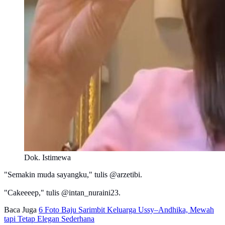
Dok. Istimewa
"Semakin muda sayangku," tulis @arzetibi.
"Cakeeeep," tulis @intan_nuraini23.
Baca Juga
6 Foto Baju Sarimbit Keluarga Ussy–Andhika, Mewah
tapi Tetap Elegan Sederhana