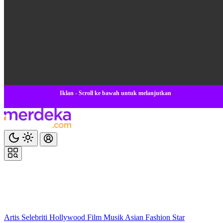
Iklan - Scroll ke bawah untuk melanjutkan
Artis
Selebriti
Hollywood
Film
Musik
Asian
Fashion
Star