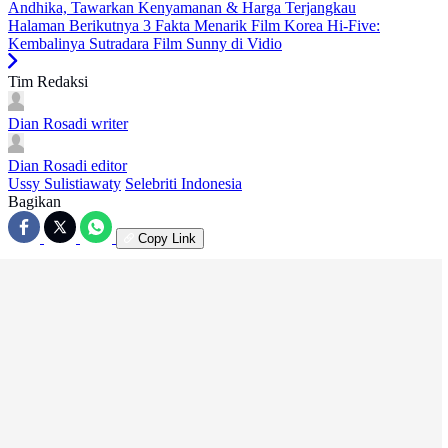
Andhika, Tawarkan Kenyamanan & Harga Terjangkau
Halaman Berikutnya
3 Fakta Menarik Film Korea Hi-Five:
Kembalinya Sutradara Film Sunny di Vidio
Tim Redaksi
Dian Rosadi
writer
Dian Rosadi
editor
Ussy Sulistiawaty
Selebriti Indonesia
Bagikan
Copy Link