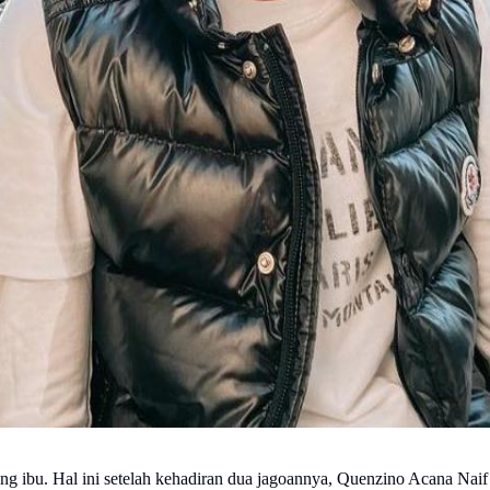
ng ibu. Hal ini setelah kehadiran dua jagoannya, Quenzino Acana Na