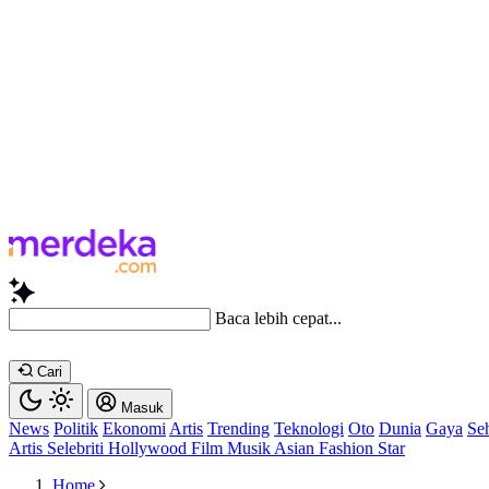
Simpulkan Artikel In
Cari
Masuk
News
Politik
Ekonomi
Artis
Trending
Teknologi
Oto
Dunia
Gaya
Se
Artis
Selebriti
Hollywood
Film
Musik
Asian
Fashion
Star
Home