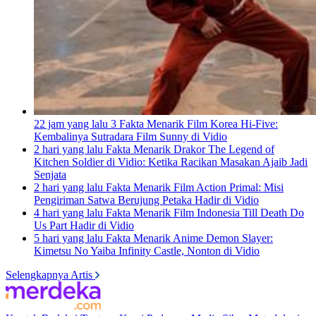
22 jam yang lalu
3 Fakta Menarik Film Korea Hi-Five:
Kembalinya Sutradara Film Sunny di Vidio
2 hari yang lalu
Fakta Menarik Drakor The Legend of
Kitchen Soldier di Vidio: Ketika Racikan Masakan Ajaib Jadi
Senjata
2 hari yang lalu
Fakta Menarik Film Action Primal: Misi
Pengiriman Satwa Berujung Petaka Hadir di Vidio
4 hari yang lalu
Fakta Menarik Film Indonesia Till Death Do
Us Part Hadir di Vidio
5 hari yang lalu
Fakta Menarik Anime Demon Slayer:
Kimetsu No Yaiba Infinity Castle, Nonton di Vidio
Selengkapnya Artis