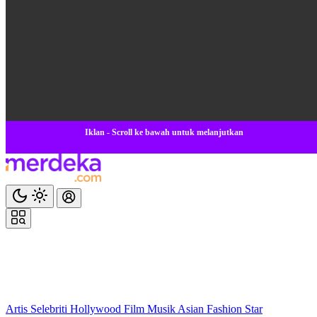
Iklan - Scroll ke bawah untuk melanjutkan
Artis
Selebriti
Hollywood
Film
Musik
Asian
Fashion
Star