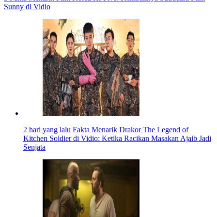
Sunny di Vidio
2 hari yang lalu
Fakta Menarik Drakor The Legend of
Kitchen Soldier di Vidio: Ketika Racikan Masakan Ajaib Jadi
Senjata