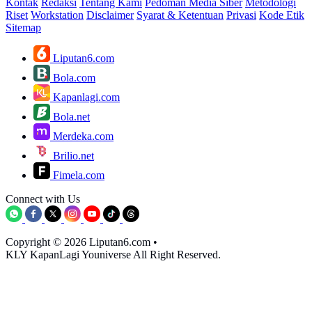
Kontak
Redaksi
Tentang Kami
Pedoman Media Siber
Metodologi
Riset
Workstation
Disclaimer
Syarat & Ketentuan
Privasi
Kode Etik
Sitemap
Liputan6.com
Bola.com
Kapanlagi.com
Bola.net
Merdeka.com
Brilio.net
Fimela.com
Connect with Us
Copyright © 2026 Liputan6.com
•
KLY KapanLagi Youniverse All Right Reserved.