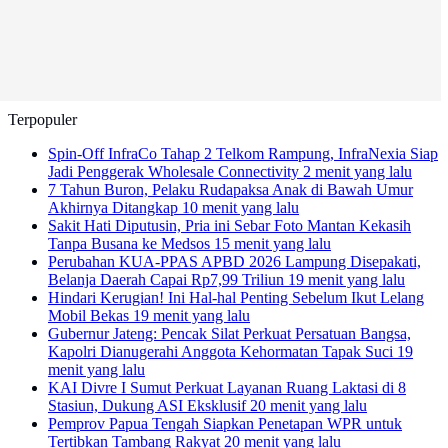
Terpopuler
Spin-Off InfraCo Tahap 2 Telkom Rampung, InfraNexia Siap
Jadi Penggerak Wholesale Connectivity
2 menit yang lalu
7 Tahun Buron, Pelaku Rudapaksa Anak di Bawah Umur
Akhirnya Ditangkap
10 menit yang lalu
Sakit Hati Diputusin, Pria ini Sebar Foto Mantan Kekasih
Tanpa Busana ke Medsos
15 menit yang lalu
Perubahan KUA-PPAS APBD 2026 Lampung Disepakati,
Belanja Daerah Capai Rp7,99 Triliun
19 menit yang lalu
Hindari Kerugian! Ini Hal-hal Penting Sebelum Ikut Lelang
Mobil Bekas
19 menit yang lalu
Gubernur Jateng: Pencak Silat Perkuat Persatuan Bangsa,
Kapolri Dianugerahi Anggota Kehormatan Tapak Suci
19
menit yang lalu
KAI Divre I Sumut Perkuat Layanan Ruang Laktasi di 8
Stasiun, Dukung ASI Eksklusif
20 menit yang lalu
Pemprov Papua Tengah Siapkan Penetapan WPR untuk
Tertibkan Tambang Rakyat
20 menit yang lalu